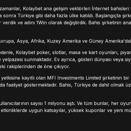
 zamanlar, Kolaybet ana gelişim vektörleri İnternet bahisleri
onra Türkiye gibi daha fazla ülke katıldı. Başlangıçta şirke
rdik ve adını 1Win olarak değiştirdik. Bahis şirketinin ana
Avrupa, Asya, Afrika, Kuzey Amerika ve Güney Amerika'daki
edenle, Kolaybet poker, slotlar, masa ve kart oyunları, piy
e yelpazesi sunmaktadır. Ev ayrıca, gösteri dünyası veya s
eki rakiplerinden de öne çıkıyor.
yetkisine kayıtlı olan MFI Investments Limited şirketinin bir
tında faaliyet göstermektedir. Bahis, Türkiye de dahil olmak
ullanıcılarının sayısı 1 milyonu aştı. Ve tüm bunlar, her oyu
i etkinliklerde uygun katsayılar, yüksek kuponlar ve yeni mü