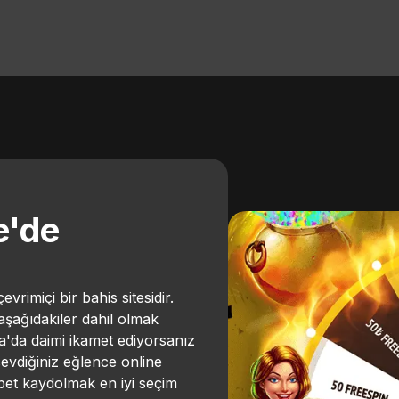
e'de
vrimiçi bir bahis sitesidir.
aşağıdakiler dahil olmak
a'da daimi ikamet ediyorsanız
evdiğiniz eğlence online
t kaydolmak en iyi seçim