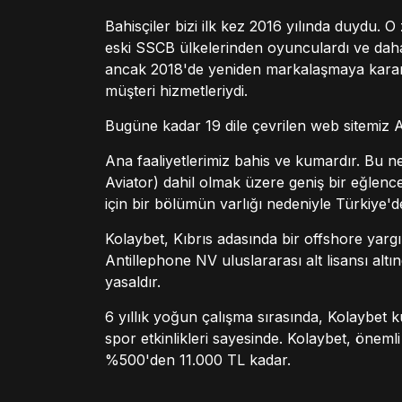
Bahisçiler bizi ilk kez 2016 yılında duydu. O
eski SSCB ülkelerinden oyunculardı ve daha s
ancak 2018'de yeniden markalaşmaya karar ve
müşteri hizmetleriydi.
Bugüne kadar 19 dile çevrilen web sitemiz 
Ana faaliyetlerimiz bahis ve kumardır. Bu n
Aviator) dahil olmak üzere geniş bir eğlenc
için bir bölümün varlığı nedeniyle Türkiye'd
Kolaybet, Kıbrıs adasında bir offshore yargı 
Antillephone NV uluslararası alt lisansı al
yasaldır.
6 yıllık yoğun çalışma sırasında, Kolaybet k
spor etkinlikleri sayesinde. Kolaybet, öneml
%500'den 11.000 TL kadar.